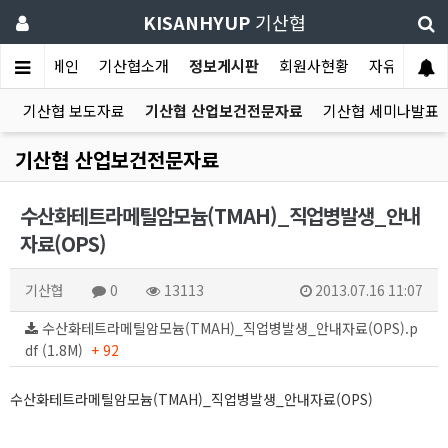
KISANHYUP
기산협
메인
기산협소개
정보게시판
회원사현황
자유게시판
항
기산협 보도자료
기산협 산업보건전문자료
기산협 세미나발표
기산협 산업보건전문자료
수산화테트라메틸암모늄(TMAH)_직업병발생_안내
자료(OPS)
기산협
0
13113
2013.07.16 11:07
수산화테트라메틸암모늄(TMAH)_직업병발생_안내자료(OPS).p
df (1.8M)
+ 92
수산화테트라메틸암모늄(TMAH)_직업병발생_안내자료(OPS)