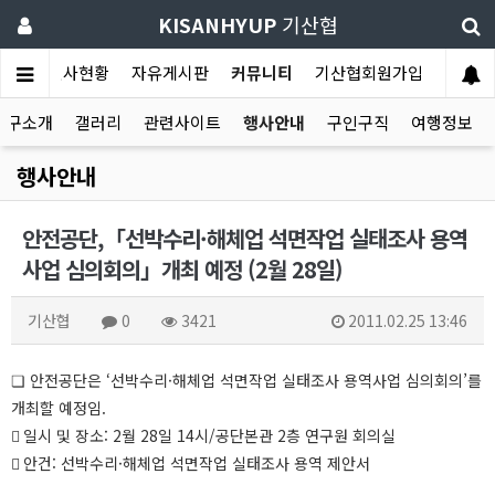
KISANHYUP
기산협
판
회원사현황
자유게시판
커뮤니티
기산협회원가입
호구소개
갤러리
관련사이트
행사안내
구인구직
여행정보
행사안내
안전공단,「선박수리·해체업 석면작업 실태조사 용역
사업 심의회의」개최 예정 (2월 28일)
기산협
0
3421
2011.02.25 13:46
❏ 안전공단은 ‘선박수리·해체업 석면작업 실태조사 용역사업 심의회의’를
개최할 예정임.
 일시 및 장소: 2월 28일 14시/공단본관 2층 연구원 회의실
 안건: 선박수리·해체업 석면작업 실태조사 용역 제안서