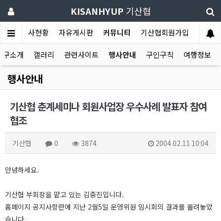
KISANHYUP
기산협
판
회원사현황
자유게시판
커뮤니티
기산협회원가입
호구소개
갤러리
관련사이트
행사안내
구인구직
여행정보
행사안내
기산협 춘계세미나 회원사업장 우수사례 발표자 참여
협조
기산협
0
3874
2004.02.11 10:04
안녕하세요.
기산협 부회장을 맡고 있는 김중진입니다.
홈페이지 공지사항란에 지난 2월5일 운영위원 임시회의 결과를 올려놓았
습니다..