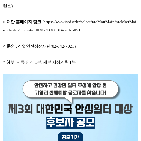
런스
)
○
재단 홈페이지 링크
:
https://www.ispf.or.kr/select/ntcMatrMain/ntcMatrMai
nInfo.do?cmmntyId=2024030001&nttNo=510
○
문의 :
산업안전상생재단
(02-742-7021)
*
첨부
:
서류 양식
1
부,
세부 시상계획
1
부