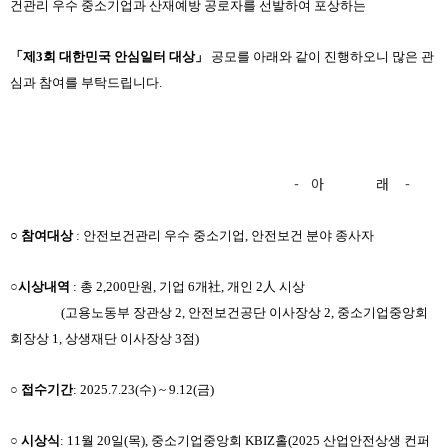
건관리 우수 중소기업과 산재예방 공로자를 선발하여 포상하는
「제
3
회 대한민국 안심일터 대상」
공모를 아래와 같이 진행하오니 많은 관
심과 참여를 부탁드립니다
.
- 아 래 -
○ 참여대상
:
안전보건관리 우수 중소기업
,
안전보건 분야 종사자
○
시상내역
:
총
2,200
만원
,
기업
6
개社
,
개인
2
人 시상
(
고용노동부 장관상
2,
안전보건공단 이사장상
2,
중소기업중앙회
회장상
1,
상생재단 이사장상
3
점
)
○
접수기간
: 2025.7.23(
수
) ~ 9.12(
금
)
○
시상식
: 11
월
20
일
(
목
),
중소기업중앙회
KBIZ
홀
(2025
산업안전상생 컨퍼